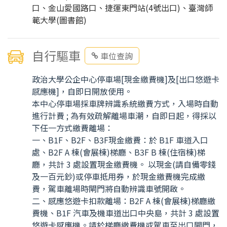
口、金山愛國路口、捷運東門站(4號出口)、臺灣師
範大學(圖書館)
自行驅車
車位查詢
政治大學公企中心停車場[現金繳費機]及[出口悠遊卡
感應機]，自即日開放使用。
本中心停車場採車牌辨識系統繳費方式，入場時自動
進行計費 ; 為有效疏解離場車潮，自即日起，得採以
下任一方式繳費離場：
一、B1F、B2F、B3F現金繳費：於 B1F 車道入口
處、B2F A 棟(會展棟)梯廳、B3F B 棟(住宿棟)梯
廳，共計 3 處設置現金繳費機。 以現金(請自備零錢
及一百元鈔)或停車抵用券，於現金繳費機完成繳
費，駕車離場時閘門將自動辨識車號開啟。
二、感應悠遊卡扣款離場：B2F A 棟(會展棟)梯廳繳
費機、B1F 汽車及機車道出口中央島，共計 3 處設置
悠遊卡感應機。請於梯廳繳費機或駕車至出口閘門，