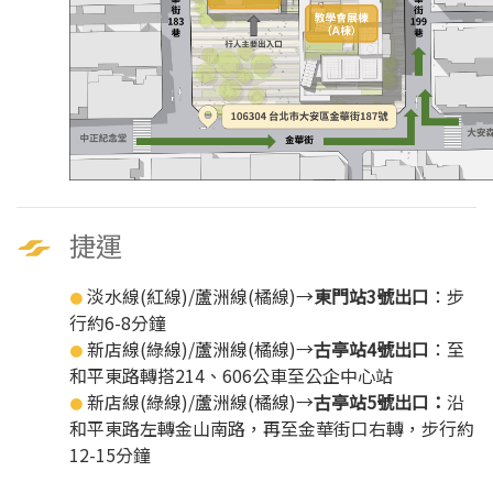
捷運
淡水線(紅線)/蘆洲線(橘線)→
東門站3號出口
：步
●
行約6-8分鐘
新店線(綠線)/蘆洲線(橘線)→
古亭站4號出口
：至
●
和平東路轉搭214、606公車至公企中心站
新店線(綠線)/蘆洲線(橘線)→
古亭站5號出口：
沿
●
和平東路左轉金山南路，再至金華街口右轉，步行約
12-15分鐘