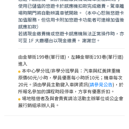
使用已儲值的悠遊卡於感應機扣款完成繳費，駕車離
場時閘門將自動辨識車號開啟。（本中心恕無悠遊卡
加值服務，但信用卡附加悠遊卡功能者可連線加值後
感應扣款）
若遇現金繳費機或悠遊卡感應機無法正常操作時，亦
可至 1F 大廳櫃台以現金繳費。 謝謝您。
由金華街199巷(單行道)，左轉金華街193巷(單行道)
進入
本中心學分班/非學分班學員：汽車與紅黃牌重機
●
原價60元/小時，學員優惠每小時折10元；機車每次
20元。須由學員主動鍵入車牌資訊(
請參見公告
)，於
所報名參加的課程時段停車，方享有優惠折扣。
場地租借者及與會貴賓請洽活動主辦單位或公企會
●
展行銷組承辦人員。