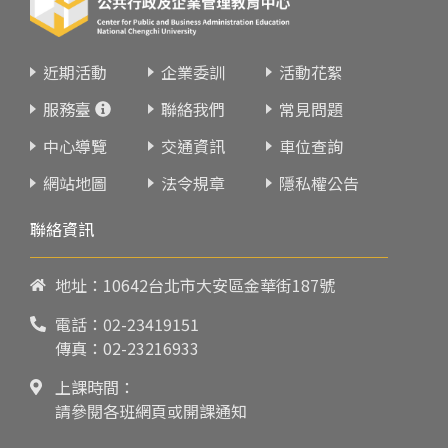
近期活動
企業委訓
活動花絮
服務臺
聯絡我們
常見問題
中心導覽
交通資訊
車位查詢
網站地圖
法令規章
隱私權公告
聯絡資訊
地址：10642台北市大安區金華街187號
電話：
02-23419151
傳真：02-23216933
上課時間：
請參閱各班網頁或開課通知