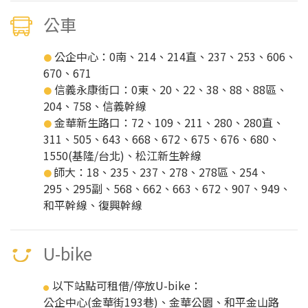
公車
公企中心：0南、214、214直、237、253、606、
●
670、671
信義永康街口：0東、20、22、38、88、88區、
●
204、758、信義幹線
金華新生路口：72、109、211、280、280直、
●
311、505、643、668、672、675、676、680、
1550(基隆/台北)、松江新生幹線
師大：18、235、237、278、278區、254、
●
295、295副、568、662、663、672、907、949、
和平幹線、復興幹線
U-bike
以下站點可租借/停放U-bike：
●
公企中心(金華街193巷)、金華公園、和平金山路