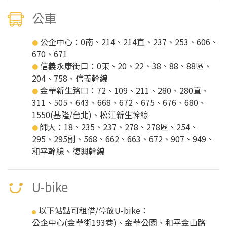
公車
公企中心：0南、214、214直、237、253、606、
●
670、671
信義永康街口：0東、20、22、38、88、88區、
●
204、758、信義幹線
金華新生路口：72、109、211、280、280直、
●
311、505、643、668、672、675、676、680、
1550(基隆/台北)、松江新生幹線
師大：18、235、237、278、278區、254、
●
295、295副、568、662、663、672、907、949、
和平幹線、復興幹線
U-bike
以下站點可租借/停放U-bike：
●
公企中心(金華街193巷)、金華公園、和平金山路