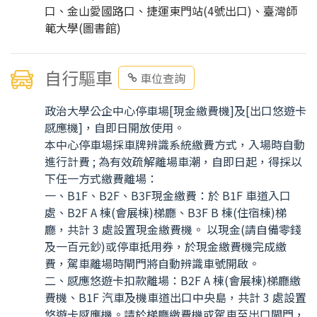
口、金山愛國路口、捷運東門站(4號出口)、臺灣師
範大學(圖書館)
自行驅車
車位查詢
政治大學公企中心停車場[現金繳費機]及[出口悠遊卡
感應機]，自即日開放使用。
本中心停車場採車牌辨識系統繳費方式，入場時自動
進行計費 ; 為有效疏解離場車潮，自即日起，得採以
下任一方式繳費離場：
一、B1F、B2F、B3F現金繳費：於 B1F 車道入口
處、B2F A 棟(會展棟)梯廳、B3F B 棟(住宿棟)梯
廳，共計 3 處設置現金繳費機。 以現金(請自備零錢
及一百元鈔)或停車抵用券，於現金繳費機完成繳
費，駕車離場時閘門將自動辨識車號開啟。
二、感應悠遊卡扣款離場：B2F A 棟(會展棟)梯廳繳
費機、B1F 汽車及機車道出口中央島，共計 3 處設置
悠遊卡感應機。請於梯廳繳費機或駕車至出口閘門，