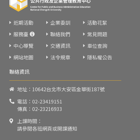
近期活動
企業委訓
活動花絮
服務臺
聯絡我們
常見問題
中心導覽
交通資訊
車位查詢
網站地圖
法令規章
隱私權公告
聯絡資訊
地址：10642台北市大安區金華街187號
電話：
02-23419151
傳真：02-23216933
上課時間：
請參閱各班網頁或開課通知