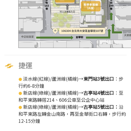
捷運
淡水線(紅線)/蘆洲線(橘線)→
東門站3號出口
：步
●
行約6-8分鐘
新店線(綠線)/蘆洲線(橘線)→
古亭站4號出口
：至
●
和平東路轉搭214、606公車至公企中心站
新店線(綠線)/蘆洲線(橘線)→
古亭站5號出口：
沿
●
和平東路左轉金山南路，再至金華街口右轉，步行約
12-15分鐘