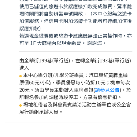
使用已儲值的悠遊卡於感應機扣款完成繳費，駕車離
場時閘門將自動辨識車號開啟。（本中心恕無悠遊卡
加值服務，但信用卡附加悠遊卡功能者可連線加值後
感應扣款）
若遇現金繳費機或悠遊卡感應機無法正常操作時，亦
可至 1F 大廳櫃台以現金繳費。 謝謝您。
由金華街199巷(單行道)，左轉金華街193巷(單行道)
進入
本中心學分班/非學分班學員：汽車與紅黃牌重機
●
原價60元/小時，學員優惠每小時折10元；機車每次
20元。須由學員主動鍵入車牌資訊(
請參見公告
)，於
所報名參加的課程時段停車，方享有優惠折扣。
場地租借者及與會貴賓請洽活動主辦單位或公企會
●
展行銷組承辦人員。