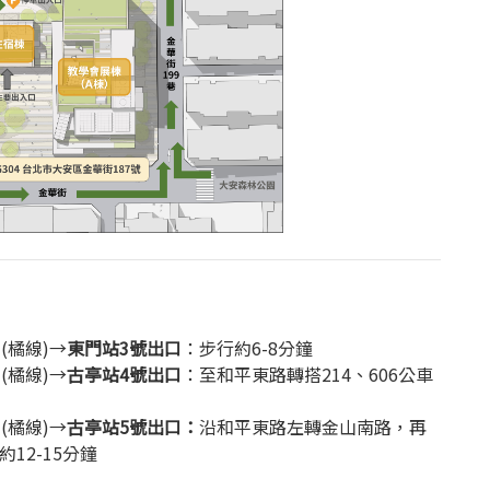
(橘線)→
東門站3號出口
：步行約6-8分鐘
(橘線)→
古亭站4號出口
：至和平東路轉搭214、606公車
(橘線)→
古亭站5號出口：
沿和平東路左轉金山南路，再
12-15分鐘