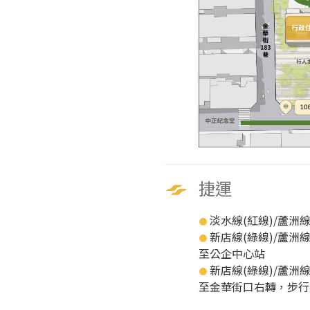
捷運
淡水線(紅線)/蘆洲線
●
新店線(綠線)/蘆洲線
●
至公企中心站
新店線(綠線)/蘆洲線
●
至金華街口右轉，步行約