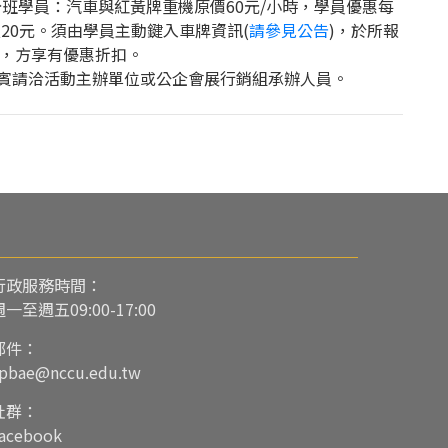
分班學員：汽車與紅黃牌重機原價60元/小時，學員優惠每
次20元。須由學員主動鍵入車牌資訊(
請參見公告
)，於所報
，方享有優惠折扣。
賓請洽活動主辦單位或公企會展行銷組承辦人員。
行政服務時間：
週一至週五09:00-17:00
郵件：
pbae@nccu.edu.tw
社群：
acebook