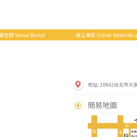
展空間 Venue Rental
線上專區 Online Materials a
空間介紹
國立政治大學 Moodle 
場地租借
線上商城
申請流程
使用辦法
地址: 10642台北市大
會展快訊
簡易地圖
歷年活動