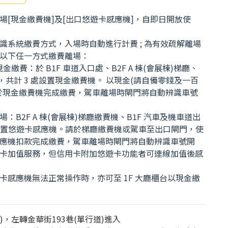
場[現金繳費機]及[出口悠遊卡感應機]，自即日開放使
識系統繳費方式，入場時自動進行計費 ; 為有效疏解離場
以下任一方式繳費離場：
現金繳費：於 B1F 車道入口處、B2F A 棟(會展棟)梯廳、
梯廳，共計 3 處設置現金繳費機。 以現金(請自備零錢及一百
於現金繳費機完成繳費，駕車離場時閘門將自動辨識車號
：B2F A 棟(會展棟)梯廳繳費機、B1F 汽車及機車道出
處設置悠遊卡感應機。請於梯廳繳費機或駕車至出口閘門，使
應機扣款完成繳費，駕車離場時閘門將自動辨識車號開
卡加值服務，但信用卡附加悠遊卡功能者可連線加值後感
卡感應機無法正常操作時，亦可至 1F 大廳櫃台以現金繳
)，左轉金華街193巷(單行道)進入