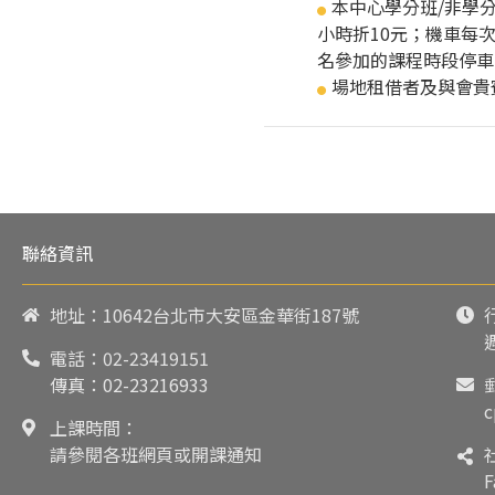
本中心學分班/非學
●
小時折10元；機車每
名參加的課程時段停車
場地租借者及與會貴
●
聯絡資訊
地址：10642台北市大安區金華街187號
電話：
02-23419151
傳真：02-23216933
c
上課時間：
請參閱各班網頁或開課通知
F