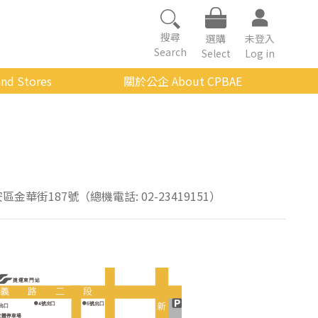
搜尋
選購
未登入
Search
Select
Log in
nd Stores
關於公企 About CPBAE
數位學習平台
經營理念
公企中心介紹
組織架構與人員職掌
傳承與延續
安區金華街187號（總機電話: 02-23419151）
影音公企
建築與公共藝術