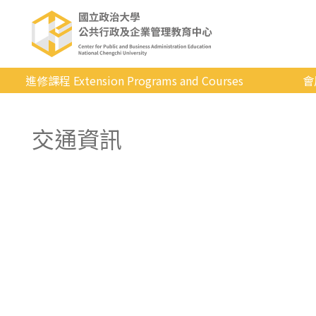
進修課程 Extension Programs and Courses
會
全部課程
交通資訊
專業/學分
證照/考試
商管/永續
科技/生活
健康運動
英語
日韓語