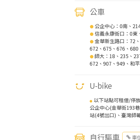
公車
公企中心：0南、214、
●
信義永康街口：0東、2
●
金華新生路口：72、10
●
672、675、676、6
師大：18、235、23
●
672、907、949、
U-bike
以下站點可租借/停放U
●
公企中心(金華街19
站(4號出口)、臺灣師
自行驅車
車