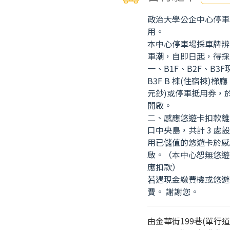
政治大學公企中心停車
用。
本中心停車場採車牌辨
車潮，自即日起，得採
一、B1F、B2F、B3F
B3F B 棟(住宿棟)
元鈔)或停車抵用券，
開啟。
二、感應悠遊卡扣款離場
口中央島，共計 3 
用已儲值的悠遊卡於感
啟。（本中心恕無悠遊
應扣款）
若遇現金繳費機或悠遊
費。 謝謝您。
由金華街199巷(單行道