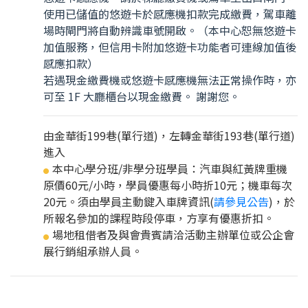
使用已儲值的悠遊卡於感應機扣款完成繳費，駕車離
場時閘門將自動辨識車號開啟。（本中心恕無悠遊卡
加值服務，但信用卡附加悠遊卡功能者可連線加值後
感應扣款）
若遇現金繳費機或悠遊卡感應機無法正常操作時，亦
可至 1F 大廳櫃台以現金繳費。 謝謝您。
由金華街199巷(單行道)，左轉金華街193巷(單行道)
進入
本中心學分班/非學分班學員：汽車與紅黃牌重機
●
原價60元/小時，學員優惠每小時折10元；機車每次
20元。須由學員主動鍵入車牌資訊(
請參見公告
)，於
所報名參加的課程時段停車，方享有優惠折扣。
場地租借者及與會貴賓請洽活動主辦單位或公企會
●
展行銷組承辦人員。