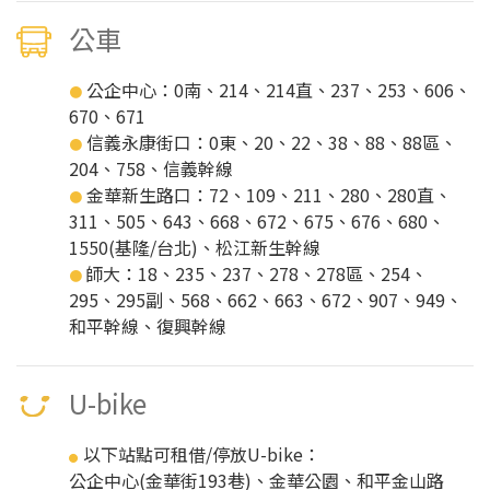
公車
公企中心：0南、214、214直、237、253、606、
●
670、671
信義永康街口：0東、20、22、38、88、88區、
●
204、758、信義幹線
金華新生路口：72、109、211、280、280直、
●
311、505、643、668、672、675、676、680、
1550(基隆/台北)、松江新生幹線
師大：18、235、237、278、278區、254、
●
295、295副、568、662、663、672、907、949、
和平幹線、復興幹線
U-bike
以下站點可租借/停放U-bike：
●
公企中心(金華街193巷)、金華公園、和平金山路