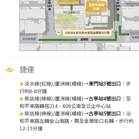
捷運
淡水線(紅線)/蘆洲線(橘線)→
東門站3號出口
：步
●
行約6-8分鐘
新店線(綠線)/蘆洲線(橘線)→
古亭站4號出口
：至
●
和平東路轉搭214、606公車至公企中心站
新店線(綠線)/蘆洲線(橘線)→
古亭站5號出口：
沿
●
和平東路左轉金山南路，再至金華街口右轉，步行約
12-15分鐘