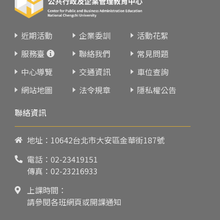
近期活動
企業委訓
活動花絮
服務臺
聯絡我們
常見問題
中心導覽
交通資訊
車位查詢
網站地圖
法令規章
隱私權公告
聯絡資訊
地址：10642台北市大安區金華街187號
電話：
02-23419151
傳真：02-23216933
上課時間：
請參閱各班網頁或開課通知