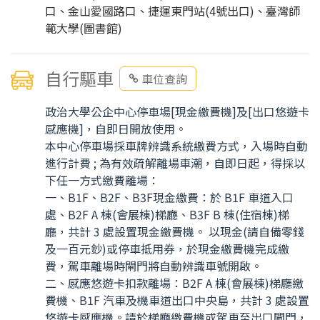
口、金山愛國路口、捷運東門站(4號出口)、臺灣師
範大學(圖書館)
自行驅車
車位查詢
政治大學公企中心停車場[現金繳費機]及[出口悠遊卡
感應機]，自即日開放使用。
本中心停車場採車牌辨識系統繳費方式，入場時自動
進行計費 ; 為有效疏解離場車潮，自即日起，得採以
下任一方式繳費離場：
一、B1F、B2F、B3F現金繳費：於 B1F 車道入口
處、B2F A 棟(會展棟)梯廳、B3F B 棟(住宿棟)梯
廳，共計 3 處設置現金繳費機。 以現金(請自備零錢
及一百元鈔)或停車抵用券，於現金繳費機完成繳
費，駕車離場時閘門將自動辨識車號開啟。
二、感應悠遊卡扣款離場：B2F A 棟(會展棟)梯廳繳
費機、B1F 汽車及機車道出口中央島，共計 3 處設置
悠遊卡感應機。請於梯廳繳費機或駕車至出口閘門，