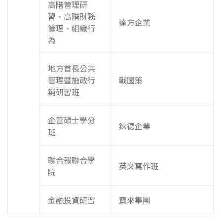
高階管理研
習、高階財務
達方企業
管理、組織行
為
地方首長公共
管理暨施政行
戰國策
銷研習班
企管碩士學分
錸德企業
班
聯合報聯合學
英文寫作班
院
金融投資研習
寶來集團