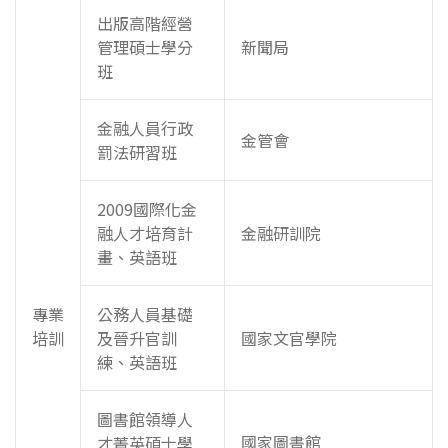
出版高階經營
管理碩士學分
新聞局
班
金融人員行政
金管會
罰法研習班
2009國際化金
融人才培育計
金融研訓院
畫、英語班
專業
公務人員基礎
培訓
及晉升官訓
國家文官學院
練、英語班
圖書館領導人
國家圖書館
才菁英碩士學