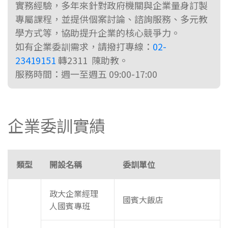
實務經驗，多年來針對政府機關與企業量身訂製
專屬課程，並提供個案討論、諮詢服務、多元教
學方式等，協助提升企業的核心競爭力。
如有企業委訓需求，請撥打專線：
02-
23419151
轉2311 陳助教。
服務時間：週一至週五 09:00-17:00
企業委訓實績
類型
開設名稱
委訓單位
政大企業經理
國賓大飯店
人國賓專班