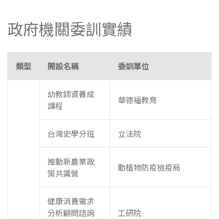
政府機關委訓實績
類型
開設名稱
委訓單位
幼教師資養成
華德福教育
課程
台灣史學分班
立法院
推動新農業政
動植物防疫檢疫局
策共識營
健康消費需求
分析顧問諮詢
工研院