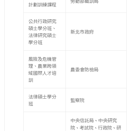
勞動部職訓局
計劃訓練課程
公共行政研究
碩士學分班、
新北市政府
法律研究碩士
學分班
風險及危機管
理、農業跨領
農委會防檢局
域國際人才培
訓
法律碩士學分
監察院
班
中央信託局
中央研究
、
院
考試院
行政院
研
、
、
、