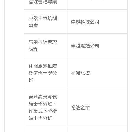
管理書籍導讀
中階主管培訓
崇越科技公司
專案
高階行銷管理
崇越電通公司
課程
休閒旅遊推廣
教育學士學分
雄獅旅遊
班
台商經營實務
碩士學分班、
裕隆企業
作業成本分析
碩士學分班