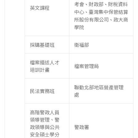
考會
財政部
財稅資料
、
、
英文課程
中心
臺灣集中保管結算
、
所股份有限公司
政大商
、
學院
採購基礎班
衛福部
檔案描述人才
檔案管理局
培訓計畫
聯勤北部地區營產管理
民法實務班
處
高階警政人員
領導管理、警
政領導與公共
警政署
安全碩士學分