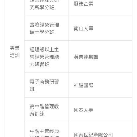
冠德企業
究所學分班
壽險經營管理
南山人壽
碩士學分班
專業
經理級以上主
培訓
管經營管理能
英業達集團
力研習班
電子商務研習
神腦國際
班
高中階管理教
國泰人壽
育訓練
中階主管經典
國泰世紀產險公司