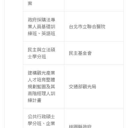
案
政府採購法專
業人員基礎訓
台北市立聯合醫院
練班、英語班
民主與立法碩
民主基金會
士學分班
建構觀光產業
人才培育整體
規劃藍圖及其
交通部觀光局
高階經理人訓
練計畫
公共行政碩士
學分班、企業
桃園縣政府