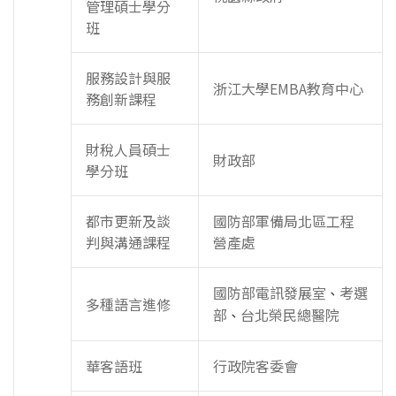
管理碩士學分
班
服務設計與服
浙江大學EMBA教育中心
務創新課程
財稅人員碩士
財政部
學分班
都市更新及談
國防部軍備局北區工程
判與溝通課程
營產處
國防部電訊發展室
考選
、
多種語言進修
部
台北榮民總醫院
、
華客語班
行政院客委會