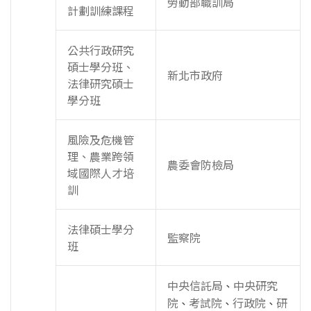
勞動部職訓局
計劃訓練課程
公共行政研究
碩士學分班、
新北市政府
法律研究碩士
學分班
風險及危機管
理、農業跨領
農委會防檢局
域國際人才培
訓
法律碩士學分
監察院
班
中央信託局
中央研究
、
院
考試院
行政院
研
、
、
、