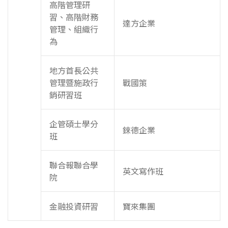
高階管理研
習、高階財務
達方企業
管理、組織行
為
地方首長公共
管理暨施政行
戰國策
銷研習班
企管碩士學分
錸德企業
班
聯合報聯合學
英文寫作班
院
金融投資研習
寶來集團