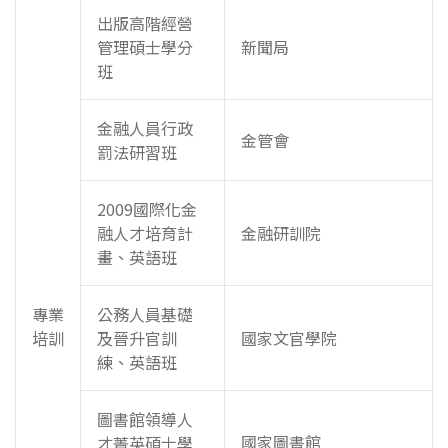
出版高階經營
管理碩士學分
新聞局
班
金融人員行政
金管會
罰法研習班
2009國際化金
融人才培育計
金融研訓院
畫、英語班
專業
公務人員基礎
培訓
及晉升官訓
國家文官學院
練、英語班
圖書館領導人
國家圖書館
才菁英碩士學