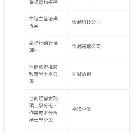
管理書籍導讀
中階主管培訓
崇越科技公司
專案
高階行銷管理
崇越電通公司
課程
休閒旅遊推廣
教育學士學分
雄獅旅遊
班
台商經營實務
碩士學分班、
裕隆企業
作業成本分析
碩士學分班