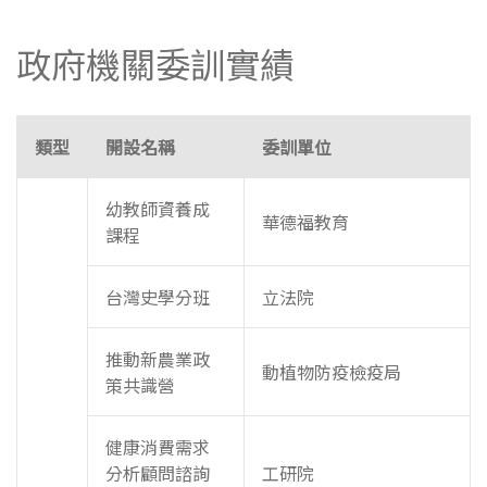
政府機關委訓實績
類型
開設名稱
委訓單位
幼教師資養成
華德福教育
課程
台灣史學分班
立法院
推動新農業政
動植物防疫檢疫局
策共識營
健康消費需求
分析顧問諮詢
工研院