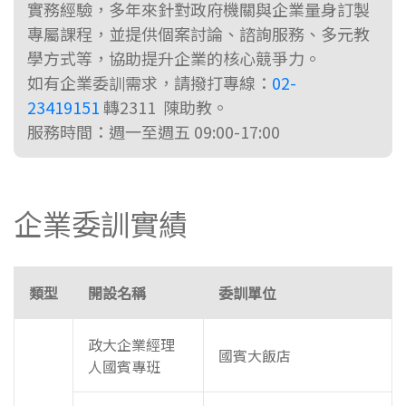
實務經驗，多年來針對政府機關與企業量身訂製
專屬課程，並提供個案討論、諮詢服務、多元教
學方式等，協助提升企業的核心競爭力。
如有企業委訓需求，請撥打專線：
02-
23419151
轉2311 陳助教。
服務時間：週一至週五 09:00-17:00
企業委訓實績
類型
開設名稱
委訓單位
政大企業經理
國賓大飯店
人國賓專班