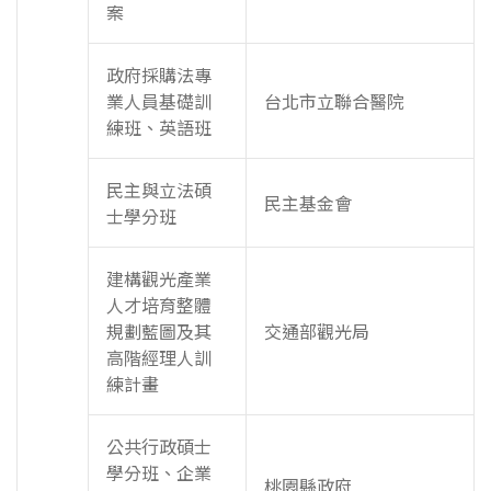
案
政府採購法專
業人員基礎訓
台北市立聯合醫院
練班、英語班
民主與立法碩
民主基金會
士學分班
建構觀光產業
人才培育整體
規劃藍圖及其
交通部觀光局
高階經理人訓
練計畫
公共行政碩士
學分班、企業
桃園縣政府