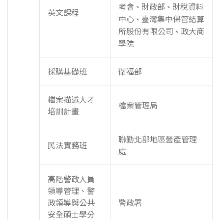
考會
財政部
財稅資料
、
、
英文課程
中心
臺灣集中保管結算
、
所股份有限公司
政大商
、
學院
採購基礎班
衛福部
檔案描述人才
檔案管理局
培訓計畫
聯勤北部地區營產管理
民法實務班
處
高階警政人員
領導管理、警
政領導與公共
警政署
安全碩士學分