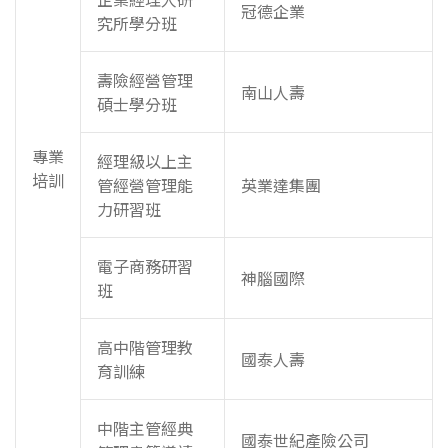
冠德企業
究所學分班
壽險經營管理
南山人壽
碩士學分班
專業
經理級以上主
培訓
管經營管理能
英業達集團
力研習班
電子商務研習
神腦國際
班
高中階管理教
國泰人壽
育訓練
中階主管經典
國泰世紀產險公司