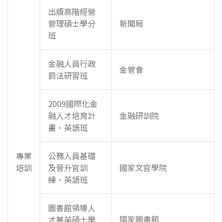
出版高階經營
管理碩士學分
新聞局
班
金融人員行政
金管會
罰法研習班
2009國際化金
融人才培育計
金融研訓院
畫、英語班
專業
公務人員基礎
培訓
及晉升官訓
國家文官學院
練、英語班
圖書館領導人
國家圖書館
才菁英碩士學