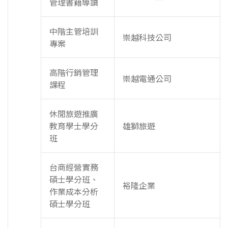
管理書籍導讀
中階主管培訓
崇越科技公司
專案
高階行銷管理
崇越電通公司
課程
休閒旅遊推廣
教育學士學分
雄獅旅遊
班
台商經營實務
碩士學分班、
裕隆企業
作業成本分析
碩士學分班