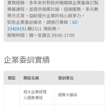
實務經驗，多年來針對政府機關與企業量身訂製
專屬課程，並提供個案討論、諮詢服務、多元教
學方式等，協助提升企業的核心競爭力。
如有企業委訓需求，請撥打專線：
02-
23419151
轉2311 陳助教。
服務時間：週一至週五 09:00-17:00
企業委訓實績
類型
開設名稱
委訓單位
政大企業經理
國賓大飯店
人國賓專班