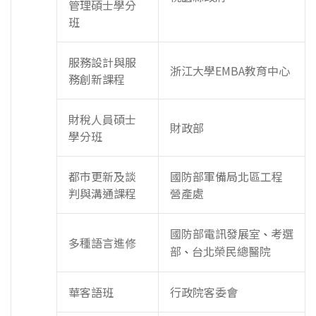
管理碩士學分
班
服務設計與服
浙江大學EMBA教育中心
務創新課程
財稅人員碩士
財政部
學分班
都市更新及談
國防部軍備局北區工程
判與溝通課程
營產處
國防部電訊發展室
考選
、
多種語言進修
部
台北榮民總醫院
、
華客語班
行政院客委會