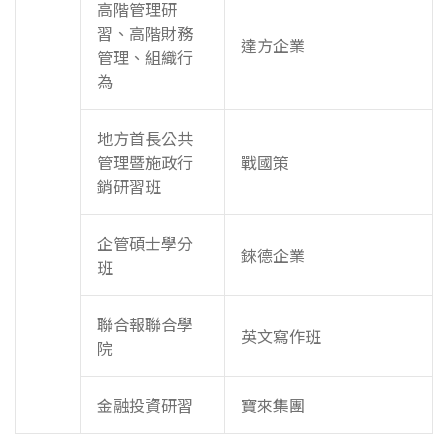
高階管理研
習、高階財務
達方企業
管理、組織行
為
地方首長公共
管理暨施政行
戰國策
銷研習班
企管碩士學分
錸德企業
班
聯合報聯合學
英文寫作班
院
金融投資研習
寶來集團