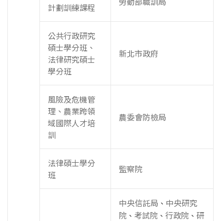
勞動部職訓局
計劃訓練課程
公共行政研究
碩士學分班、
新北市政府
法律研究碩士
學分班
風險及危機管
理、農業跨領
農委會防檢局
域國際人才培
訓
法律碩士學分
監察院
班
中央信託局
中央研究
、
院
考試院
行政院
研
、
、
、