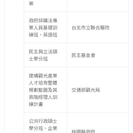
案
政府採購法專
業人員基礎訓
台北市立聯合醫院
練班、英語班
民主與立法碩
民主基金會
士學分班
建構觀光產業
人才培育整體
規劃藍圖及其
交通部觀光局
高階經理人訓
練計畫
公共行政碩士
學分班、企業
桃園縣政府