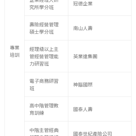
冠德企業
究所學分班
壽險經營管理
南山人壽
碩士學分班
專業
經理級以上主
培訓
管經營管理能
英業達集團
力研習班
電子商務研習
神腦國際
班
高中階管理教
國泰人壽
育訓練
中階主管經典
國泰世紀產險公司