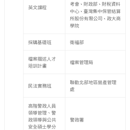
考會
財政部
財稅資料
、
、
英文課程
中心
臺灣集中保管結算
、
所股份有限公司
政大商
、
學院
採購基礎班
衛福部
檔案描述人才
檔案管理局
培訓計畫
聯勤北部地區營產管理
民法實務班
處
高階警政人員
領導管理、警
政領導與公共
警政署
安全碩士學分