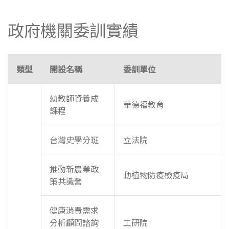
政府機關委訓實績
類型
開設名稱
委訓單位
幼教師資養成
華德福教育
課程
台灣史學分班
立法院
推動新農業政
動植物防疫檢疫局
策共識營
健康消費需求
分析顧問諮詢
工研院