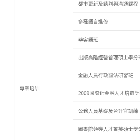
都市更新及談判與溝通課程
多種語言進修
華客語班
出版高階經營管理碩士學分
金融人員行政罰法研習班
專業培訓
2009國際化金融人才培育
公務人員基礎及晉升官訓練
圖書館領導人才菁英碩士學