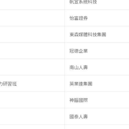
帆宣系統科技
怡富證券
東森媒體科技集團
冠德企業
南山人壽
力研習班
英業達集團
神腦國際
國泰人壽