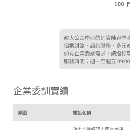
東南亞語
歐語及其他
語言檢定
政大公企中心的師資陣容堅
採購專業
個案討論、諮詢服務、多元
如有企業委訓需求，請撥打
隨班附讀
服務時間：週一至週五 09:00-
免費講座
企業委訓實績
類型
開設名稱
政大企業經理人國賓專班