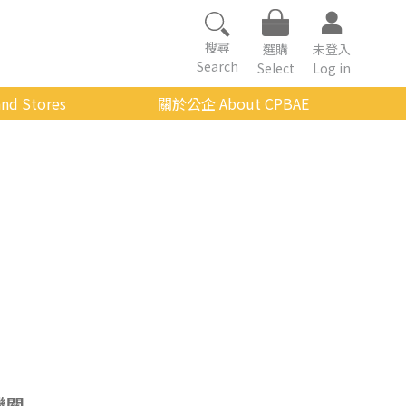
搜尋
選購
未登入
Search
Select
Log in
nd Stores
關於公企 About CPBAE
數位學習平台
經營理念
公企中心介紹
組織架構與人員職掌
傳承與延續
影音公企
建築與公共藝術