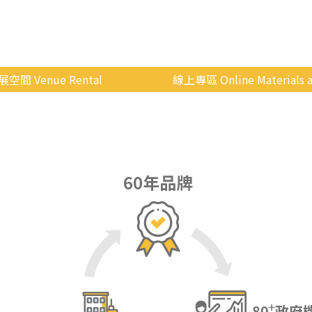
展空間 Venue Rental
線上專區 Online Materials a
空間介紹
國立政治大學 Moodle 
場地租借
線上商城
申請流程
使用辦法
會展快訊
歷年活動