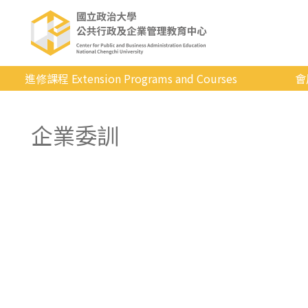
進修課程 Extension Programs and Courses
會
全部課程
企業委訓
專業/學分
證照/考試
商管/永續
科技/生活
健康運動
英語
日韓語