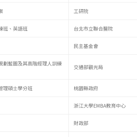
案
工研院
練班、英語班
台北市立聯合醫院
民主基金會
規劃藍圖及其高階經理人訓練
交通部觀光局
管理碩士學分班
桃園縣政府
浙江大學EMBA教育中心
財政部