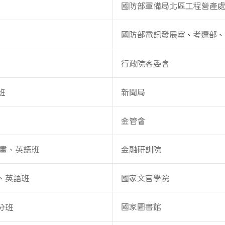
國防部軍備局北區工程營產
國防部電訊發展室
考選部
、
、
行政院客委會
班
新聞局
金管會
計畫、英語班
金融研訓院
、英語班
國家文官學院
國家圖書館
分班