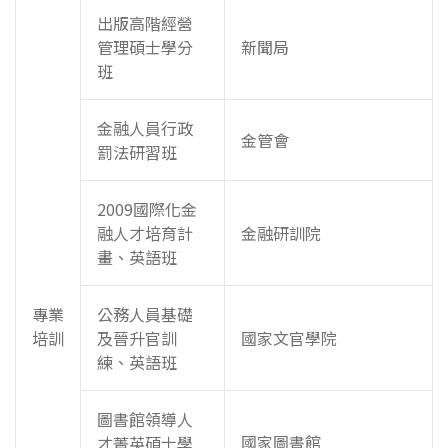
出版高階經營
管理碩士學分
新聞局
班
金融人員行政
金管會
罰法研習班
2009國際化金
融人才培育計
金融研訓院
畫、英語班
專業
公務人員基礎
培訓
及晉升官訓
國家文官學院
練、英語班
圖書館領導人
國家圖書館
才菁英碩士學