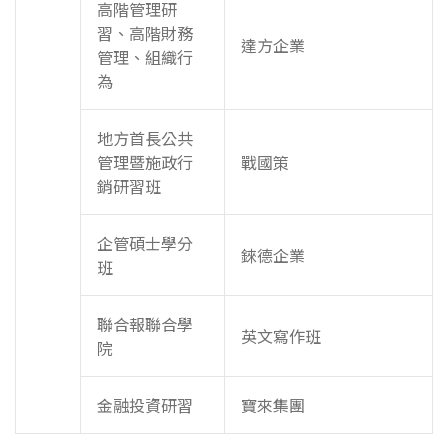
高階管理研
習、高階財務
達方企業
管理、組織行
為
地方首長公共
管理暨施政行
戰國策
銷研習班
企管碩士學分
錸德企業
班
聯合報聯合學
英文寫作班
院
金融投資研習
寶來集團