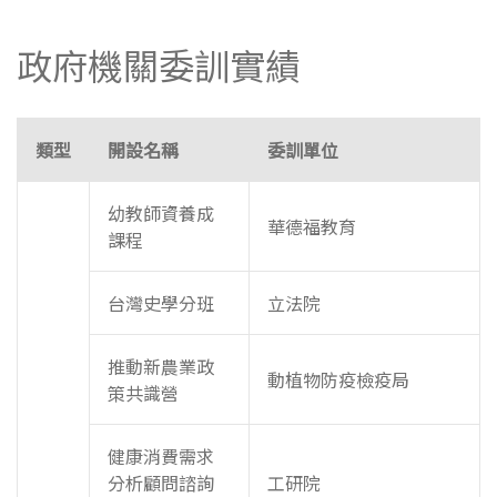
政府機關委訓實績
類型
開設名稱
委訓單位
幼教師資養成
華德福教育
課程
台灣史學分班
立法院
推動新農業政
動植物防疫檢疫局
策共識營
健康消費需求
分析顧問諮詢
工研院