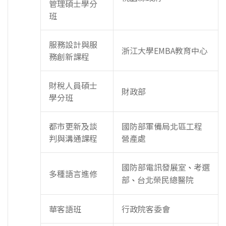
管理碩士學分
班
服務設計與服
浙江大學EMBA教育中心
務創新課程
財稅人員碩士
財政部
學分班
都市更新及談
國防部軍備局北區工程
判與溝通課程
營產處
國防部電訊發展室
考選
、
多種語言進修
部
台北榮民總醫院
、
華客語班
行政院客委會