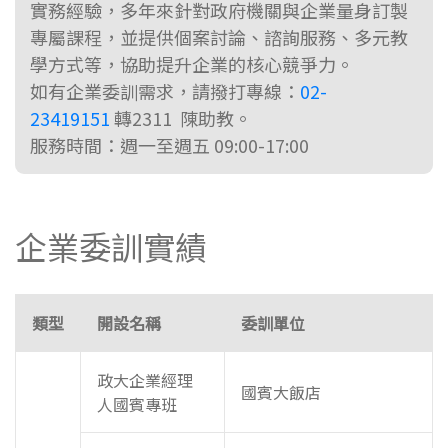
實務經驗，多年來針對政府機關與企業量身訂製
專屬課程，並提供個案討論、諮詢服務、多元教
學方式等，協助提升企業的核心競爭力。
如有企業委訓需求，請撥打專線：
02-
23419151
轉2311 陳助教。
服務時間：週一至週五 09:00-17:00
企業委訓實績
類型
開設名稱
委訓單位
政大企業經理
國賓大飯店
人國賓專班