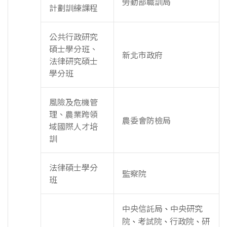
勞動部職訓局
計劃訓練課程
公共行政研究
碩士學分班、
新北市政府
法律研究碩士
學分班
風險及危機管
理、農業跨領
農委會防檢局
域國際人才培
訓
法律碩士學分
監察院
班
中央信託局
中央研究
、
院
考試院
行政院
研
、
、
、