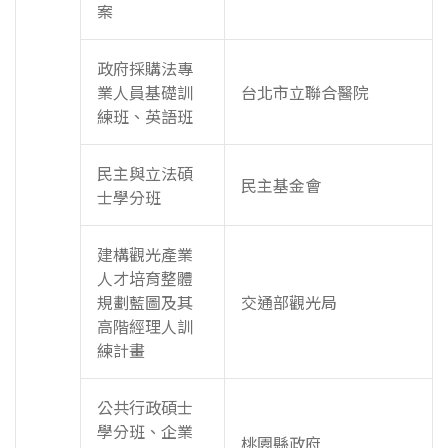
案
政府採購法專
業人員基礎訓
台北市立聯合醫院
練班、英語班
民主與立法碩
民主基金會
士學分班
建構觀光產業
人才培育整體
規劃藍圖及其
交通部觀光局
高階經理人訓
練計畫
公共行政碩士
學分班、企業
桃園縣政府