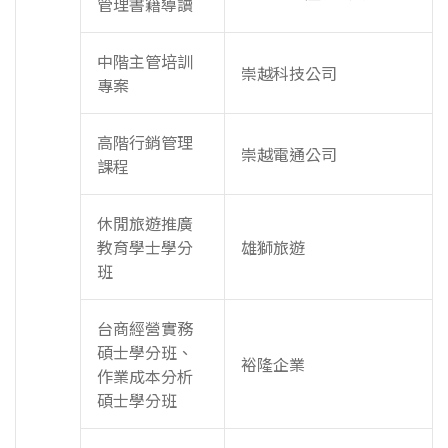
管理書籍導讀
中階主管培訓
崇越科技公司
專案
高階行銷管理
崇越電通公司
課程
休閒旅遊推廣
教育學士學分
雄獅旅遊
班
台商經營實務
碩士學分班、
裕隆企業
作業成本分析
碩士學分班