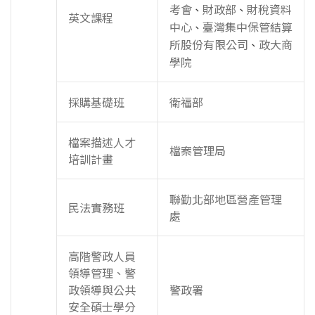
考會
財政部
財稅資料
、
、
英文課程
中心
臺灣集中保管結算
、
所股份有限公司
政大商
、
學院
採購基礎班
衛福部
檔案描述人才
檔案管理局
培訓計畫
聯勤北部地區營產管理
民法實務班
處
高階警政人員
領導管理、警
政領導與公共
警政署
安全碩士學分