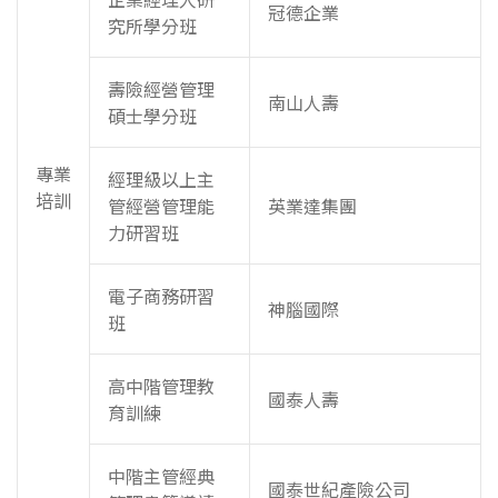
冠德企業
究所學分班
壽險經營管理
南山人壽
碩士學分班
專業
經理級以上主
培訓
管經營管理能
英業達集團
力研習班
電子商務研習
神腦國際
班
高中階管理教
國泰人壽
育訓練
中階主管經典
國泰世紀產險公司