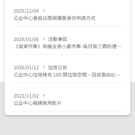
2025/12/04
公企中心會員註冊與優惠身份申請方式
2026/01/06
活動專區
《城東市集》有機友善小農市集-每月第三周的禮拜六+禮拜日@政大公企中心一樓信義學園廣場
2026/01/12
住宿公告
公企中心住宿棟有 100 間住宿空間，目前委由秐朗旅宿股份有限公司營運，需求住房者得逕洽秐朗為您服務
2022/11/02
公企中心揭牌啟用影片
2022/07/20
自動繳費機公告