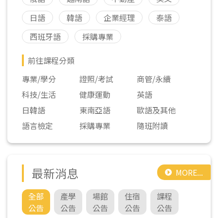
日語
韓語
企業經理
泰語
西班牙語
採購專業
前往課程分類
專業/學分
證照/考試
商管/永續
科技/生活
健康運動
英語
日韓語
東南亞語
歐語及其他
語言檢定
採購專業
隨班附讀
最新消息
MORE...
全部
產學
場館
住宿
課程
公告
公告
公告
公告
公告