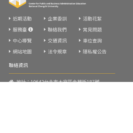
近期活動
企業委訓
活動花絮
服務臺
聯絡我們
常見問題
中心導覽
交通資訊
車位查詢
網站地圖
法令規章
隱私權公告
聯絡資訊
地址：10642台北市大安區金華街187號
電話：
02-23419151
傳真：02-23216933
上課時間：
請參閱各班網頁或開課通知