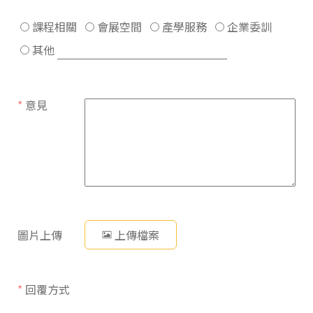
課程相關
會展空間
產學服務
企業委訓
其他
*
意見
圖片上傳
上傳檔案
*
回覆方式