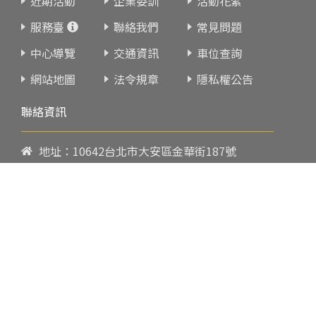
近期活動
企業委訓
活動花絮
服務臺
聯絡我們
常見問題
中心導覽
交通資訊
車位查詢
網站地圖
法令規章
隱私權公告
聯絡資訊
地址：10642台北市大安區金華街187號
電話：
02-23419151
傳真：02-23216933
上課時間：
請參閱各班網頁或開課通知
行政服務時間：
週一至週五09:00-17:00