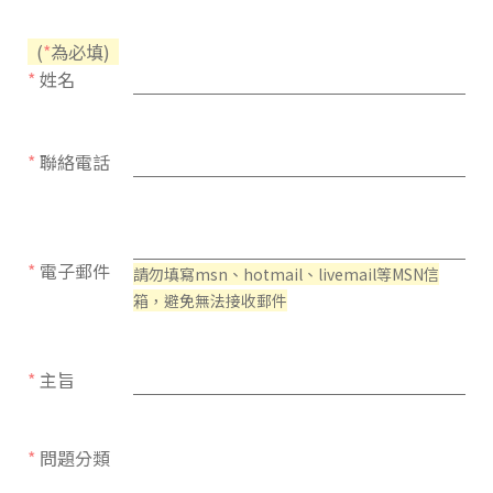
(
*
為必填)
*
姓名
*
聯絡電話
*
電子郵件
請勿填寫msn、hotmail、livemail等MSN信
箱，避免無法接收郵件
*
主旨
*
問題分類