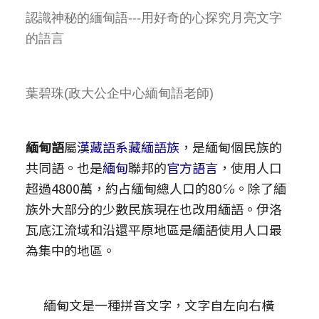
認識神秘的緬甸語---用好奇的心探究月亮文字
的語言
葉碧珠(政大公企中心緬甸語老師)
緬甸語
屬
漢藏語系
藏緬語族
，是緬甸個民族的
共同語。也是
緬甸
聯邦的
官方語言
，使用人口
超過4800萬，約占緬甸總人口的80℅。除了緬
族外大部分的少數民族現在也改用緬語。伊洛
瓦底江流域和沿還平原地區是緬語使用人口最
為集中的地區。
緬甸文是一種拼音文字，文字自左向右橫