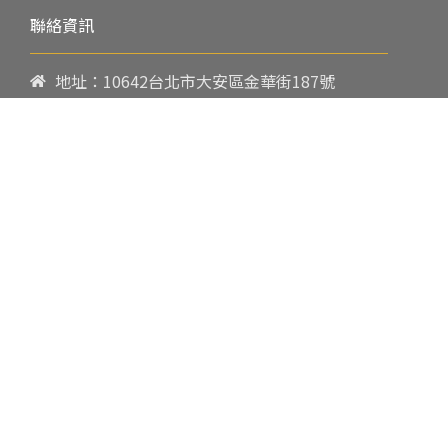
聯絡資訊
地址：10642台北市大安區金華街187號
電話：
02-23419151
傳真：02-23216933
上課時間：
請參閱各班網頁或開課通知
行政服務時間：
週一至週五09:00-17:00
郵件：
cpbae@nccu.edu.tw
社群：
Facebook