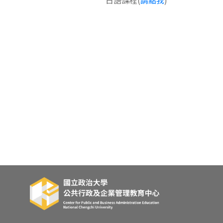
日語課程(
請點我
)