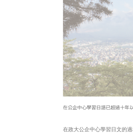
東南亞語
歐語及其他
語言檢定
採購專業
隨班附讀
免費講座
在公企中心學習日語已超過十年以
在政大公企中心學習日文的過