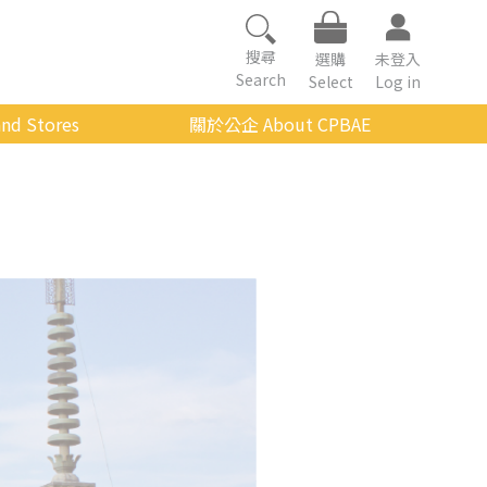
搜尋
選購
未登入
Search
Select
Log in
nd Stores
關於公企 About CPBAE
數位學習平台
經營理念
公企中心介紹
組織架構與人員職掌
傳承與延續
影音公企
建築與公共藝術