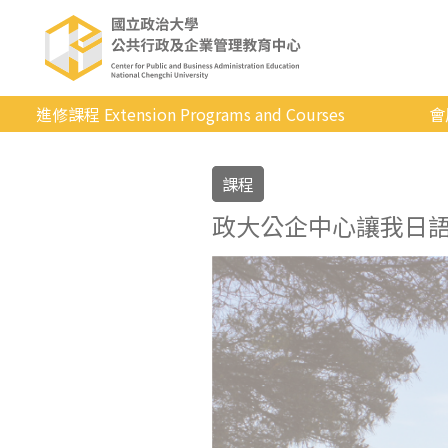
進修課程 Extension Programs and Courses
會
全部課程
課程
專業/學分
政大公企中心讓我日
證照/考試
商管/永續
科技/生活
健康運動
英語
日韓語