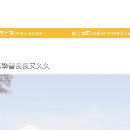
展空間 Venue Rental
線上專區 Online Materials a
空間介紹
國立政治大學 Moodle 
場地租借
線上商城
語學習長長又久久
申請流程
使用辦法
會展快訊
歷年活動