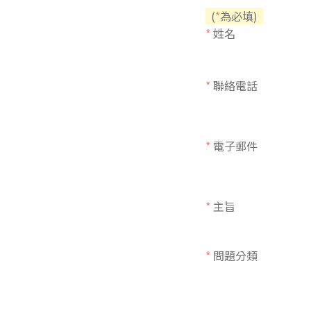
(
*
為必填)
東南亞語
*
姓名
歐語及其他
語言檢定
*
聯絡電話
採購專業
隨班附讀
*
電子郵件
免費講座
*
主旨
*
問題分類