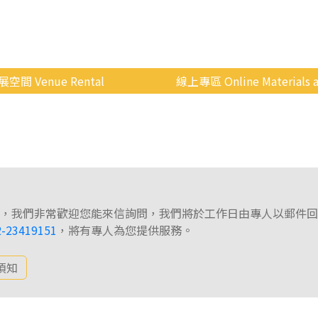
展空間 Venue Rental
線上專區 Online Materials a
空間介紹
國立政治大學 Moodle 
場地租借
線上商城
申請流程
使用辦法
，我們非常歡迎您能來信詢問，我們將於工作日由專人以郵件回
會展快訊
2-23419151
，將有專人為您提供服務。
歷年活動
須知