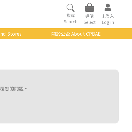
搜尋
選購
未登入
Search
Select
Log in
nd Stores
關於公企 About CPBAE
數位學習平台
經營理念
公企中心介紹
組織架構與人員職掌
傳承與延續
覆您的問題。
影音公企
建築與公共藝術