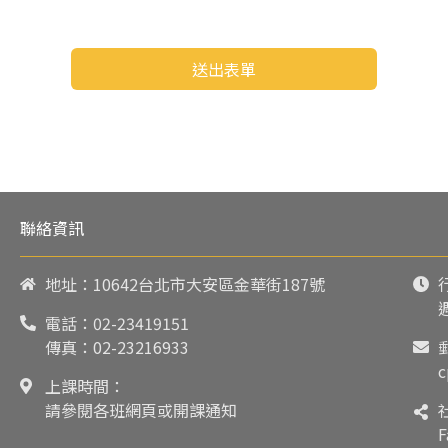
送出表單
聯絡資訊
地址：10642台北市大安區金華街187號
電話：
02-23419151
傳真：02-23216933
c
上課時間：
請參閱各班網頁或開課通知
F