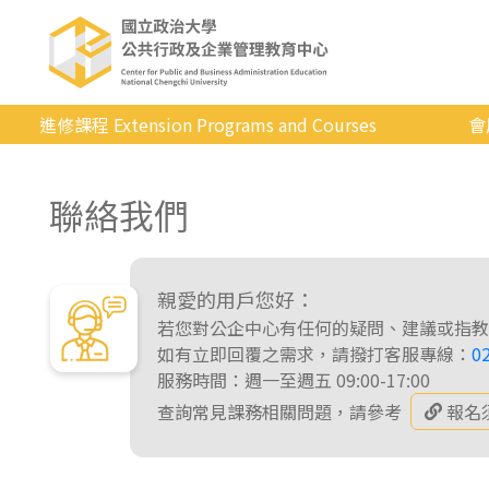
進修課程 Extension Programs and Courses
會
全部課程
聯絡我們
專業/學分
證照/考試
商管/永續
親愛的用戶您好：
若您對公企中心有任何的疑問、建議或指教
科技/生活
如有立即回覆之需求，請撥打客服專線：
0
服務時間：週一至週五 09:00-17:00
健康運動
查詢常見課務相關問題，請參考
報名
英語
日韓語