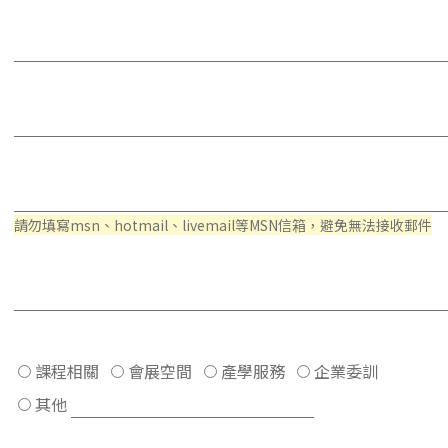
請勿填寫msn、hotmail、livemail等MSN信箱，避免無法接收郵件
課程相關
會展空間
產學服務
企業委訓
其他