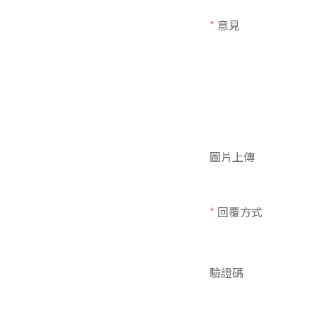
*
意見
圖片上傳
*
回覆方式
驗證碼