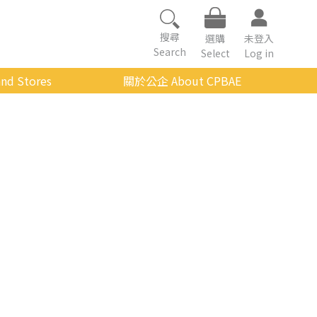
搜尋
選購
未登入
Search
Select
Log in
nd Stores
關於公企 About CPBAE
數位學習平台
經營理念
公企中心介紹
組織架構與人員職掌
傳承與延續
影音公企
建築與公共藝術