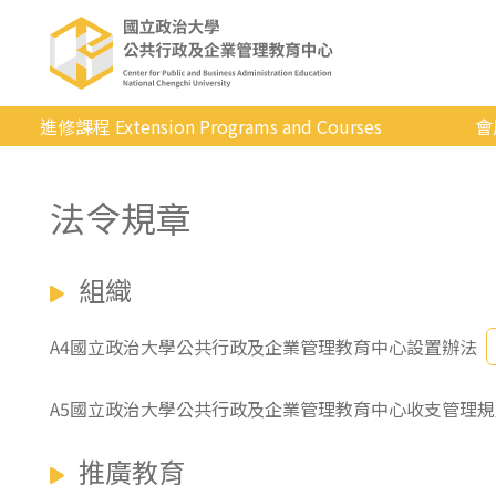
進修課程 Extension Programs and Courses
會
全部課程
法令規章
專業/學分
證照/考試
組織
商管/永續
科技/生活
A4國立政治大學公共行政及企業管理教育中心設置辦法
健康運動
A5國立政治大學公共行政及企業管理教育中心收支管理規
英語
推廣教育
日韓語