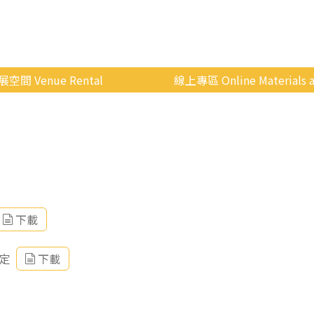
展空間 Venue Rental
線上專區 Online Materials a
空間介紹
國立政治大學 Moodle 
場地租借
線上商城
申請流程
使用辦法
會展快訊
下載
歷年活動
定
下載